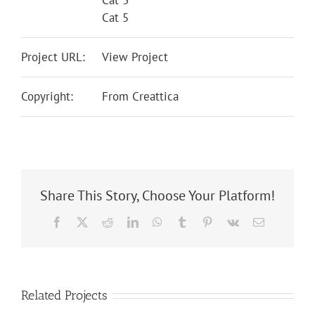
Cat 5
Project URL:
View Project
Copyright:
From Creattica
Share This Story, Choose Your Platform!
Facebook
X
Reddit
LinkedIn
WhatsApp
Tumblr
Pinterest
Vk
Email
Related Projects