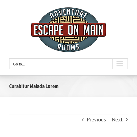
Skip
to
content
Go to...
Curabitur Malada Lorem
Previous
Next